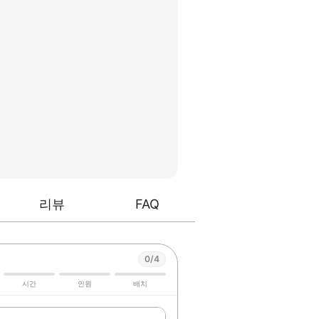
리뷰
FAQ
0/4
시간
인원
배치