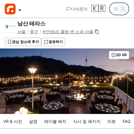
🇰🇷
나의문의
남산 테라스
/
/
서울
중구
반얀트리 클럽 앤 스파 서울
관심 장소에 추가
공유하기
3D VR
VR & 사진
설명
테이블 배치
식사 및 패키지
리뷰
FAQ