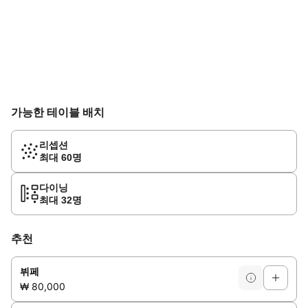
가능한 테이블 배치
리셉션
최대 60명
다이닝
최대 32명
추천
뷔페
₩ 80,000