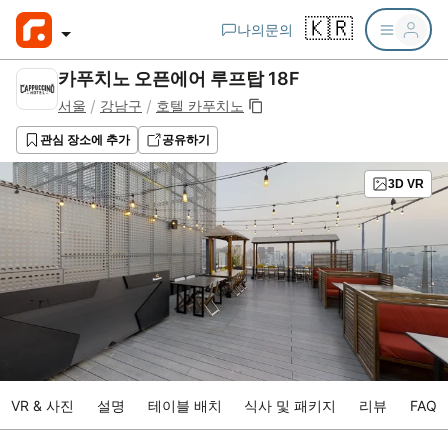
🇰🇷
나의문의
카푸치노 오픈에어 루프탑 18F
/
/
서울
강남구
호텔 카푸치노
관심 장소에 추가
공유하기
3D VR
VR & 사진
설명
테이블 배치
식사 및 패키지
리뷰
FAQ