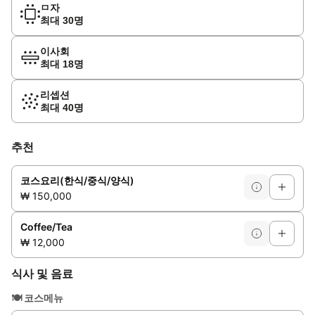
ㅁ자
최대 30명
이사회
최대 18명
리셉션
최대 40명
추천
코스요리(한식/중식/양식)
₩ 150,000
Coffee/Tea
₩ 12,000
식사 및 음료
🍽️
코스메뉴