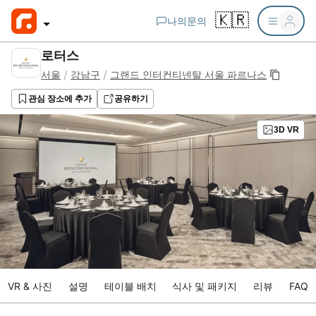
🇰🇷
나의문의
로터스
/
/
서울
강남구
그랜드 인터컨티넨탈 서울 파르나스
관심 장소에 추가
공유하기
3D VR
VR & 사진
설명
테이블 배치
식사 및 패키지
리뷰
FAQ