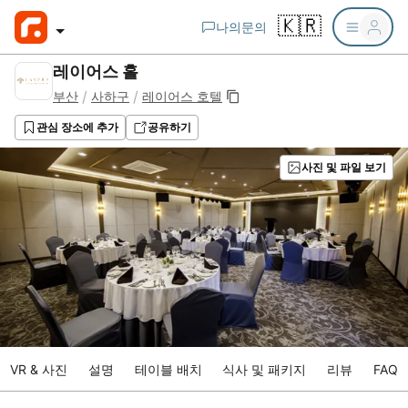
🇰🇷
나의문의
레이어스 홀
/
/
부산
사하구
레이어스 호텔
관심 장소에 추가
공유하기
사진 및 파일 보기
VR & 사진
설명
테이블 배치
식사 및 패키지
리뷰
FAQ