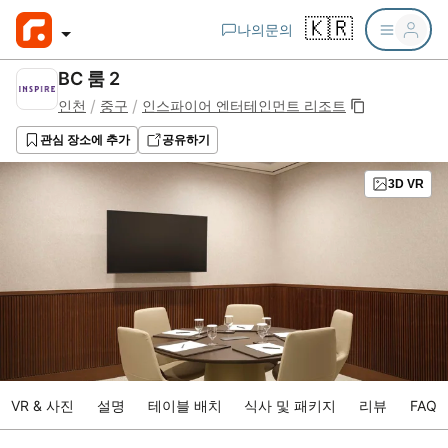
🇰🇷
나의문의
BC 룸 2
/
/
인천
중구
인스파이어 엔터테인먼트 리조트
관심 장소에 추가
공유하기
3D VR
VR & 사진
설명
테이블 배치
식사 및 패키지
리뷰
FAQ