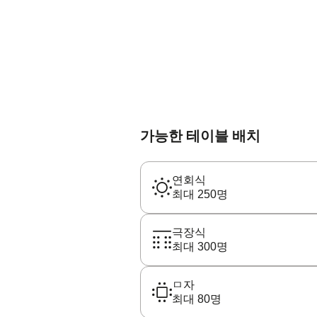
가능한 테이블 배치
연회식
최대 250명
극장식
최대 300명
ㅁ자
최대 80명