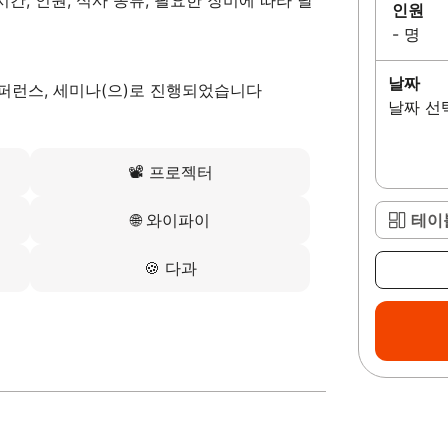
간, 인원, 식사 종류, 필요한 장비에 따라 달
인원
- 명
날짜
컨퍼런스, 세미나(으)로 진행되었습니다
날짜 선
📽️
프로젝터
🌐
와이파이
테이
🍪
다과