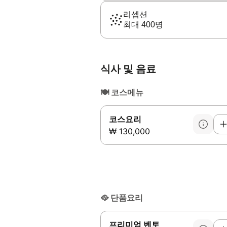
리셉션
최대 400명
식사 및 음료
🍽️
코스메뉴
코스요리
₩ 130,000
🥘
단품요리
프리미엄 벤토