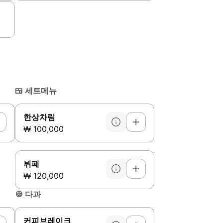
🍱
세트메뉴
한상차림
₩ 100,000
뷔페
₩ 120,000
🍪
다과
커피브레이크