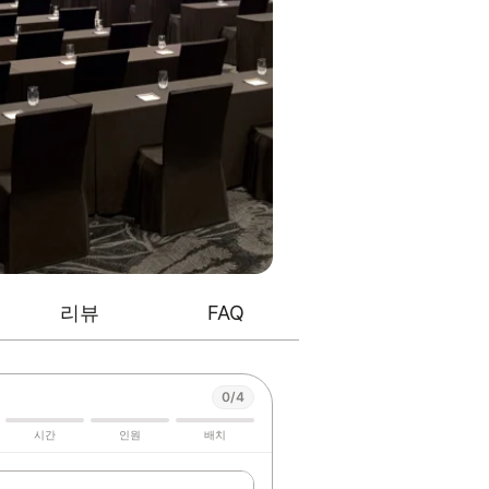
리뷰
FAQ
0/4
시간
인원
배치