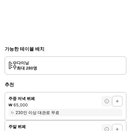
가능한 테이블 배치
다이닝
최대 280명
추천
주중 저녁 뷔페
₩ 65,000
✨
230인 이상 대관료 무료
주말 뷔페