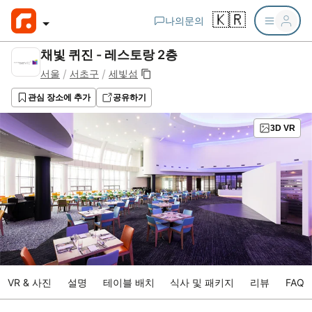
🇰🇷
나의문의
채빛 퀴진 - 레스토랑 2층
/
/
서울
서초구
세빛섬
관심 장소에 추가
공유하기
3D VR
VR & 사진
설명
테이블 배치
식사 및 패키지
리뷰
FAQ