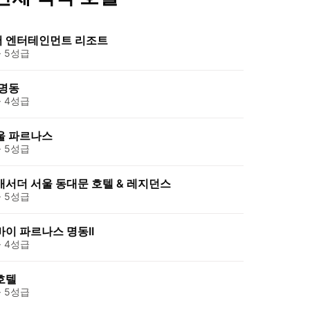
 엔터테인먼트 리조트
 5성급
 명동
 4성급
울 파르나스
 5성급
배서더 서울 동대문 호텔 & 레지던스
 5성급
이 파르나스 명동II
 4성급
호텔
 5성급