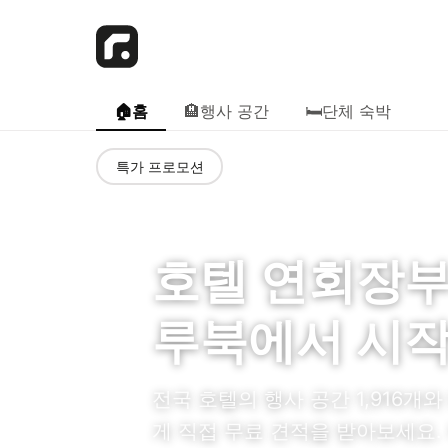
🏠
홈
🏨
행사 공간
🛏️
단체 숙박
특가 프로모션
호텔 연회장부
루북에서 시
전국 호텔의 행사 공간 1,916개
게 직접 무료 견적을 받아보세요.