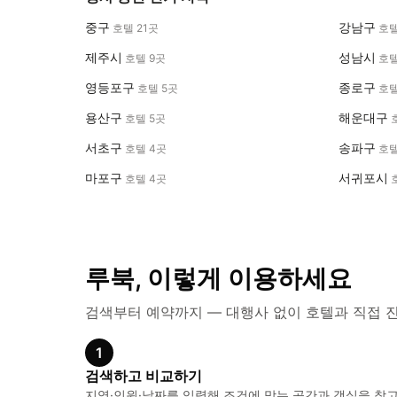
중구
강남구
호텔 21곳
호텔
제주시
성남시
호텔 9곳
호텔
영등포구
종로구
호텔 5곳
호텔
용산구
해운대구
호텔 5곳
서초구
송파구
호텔 4곳
호텔
마포구
서귀포시
호텔 4곳
루북, 이렇게 이용하세요
검색부터 예약까지 — 대행사 없이 호텔과 직접 
1
검색하고 비교하기
지역·인원·날짜를 입력해 조건에 맞는 공간과 객실을 찾고