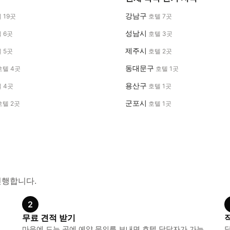
강남구
 19곳
호텔 7곳
성남시
 6곳
호텔 3곳
제주시
 5곳
호텔 2곳
동대문구
호텔 4곳
호텔 1곳
용산구
 4곳
호텔 1곳
군포시
호텔 2곳
호텔 1곳
진행합니다.
2
무료 견적 받기
,
마음에 드는 곳에 예약 문의를 보내면 호텔 담당자가 가능