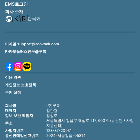
EMS로그인
회사 소개
🇰🇷
한국어
이메일 support@roovook.com
카카오플러스친구@루북
이용 약관
개인정보 보호정책
쿠키 설정
회사명
(주)루북
대표자
김한결
정보 보안 책임자
김성모
서울특별시 강남구 역삼로 217, 603호 (뉴콘텐츠사업
주소
지원센터)
사업자번호
128-87-20931
통신판매업신고번호
2024-서울강남-05814