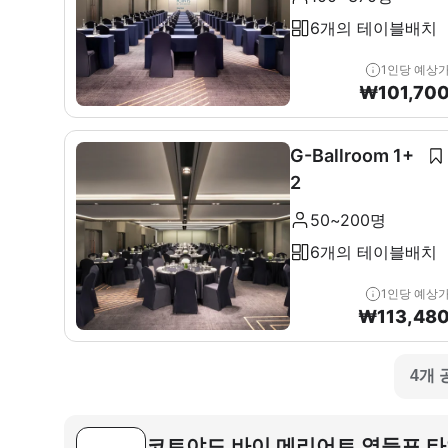
6개의 테이블배치
1인당 예상
₩
101,70
G-Ballroom 1+
2
50~200명
6개의 테이블배치
1인당 예상
₩
113,48
4개 
코트야드 바이 메리어트 영등포 