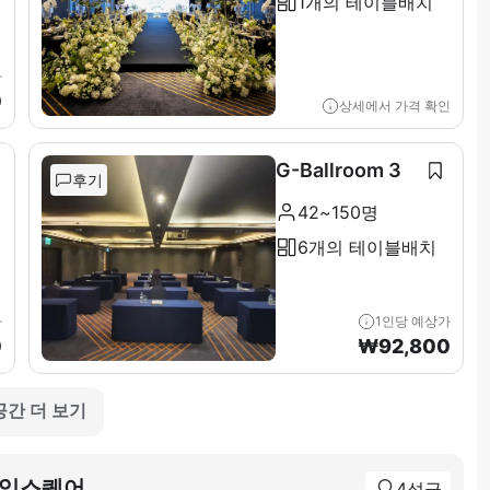
1개의 테이블배치
가
0
상세에서 가격 확인
G-Ballroom 3
후기
42~150명
6개의 테이블배치
가
1인당 예상가
0
₩
92,800
공간 더 보기
타임스퀘어
4성급