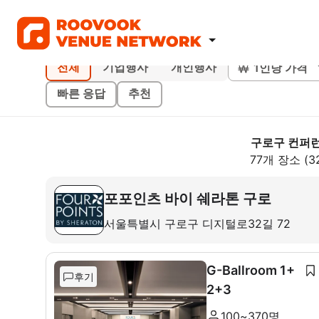
1인당 가격
전체
기업행사
개인행사
빠른 응답
추천
구로구 컨퍼
77개 장소 (3
포포인츠 바이 쉐라톤 구로
서울특별시 구로구 디지털로32길 72
G-Ballroom 1+
후기
2+3
100~370명