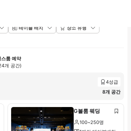
테이블 배치
장소 유형
런스룸 예약
24개 공간)
4성급
8개 공간
G볼룸 웨딩
100~250명