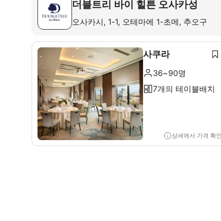
더블트리 바이 힐튼 오사카성
오사카시, 1-1, 오테마에 1-초메, 추오구
사쿠라
36~90명
7개의 테이블배치
상세에서 가격 확