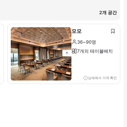
2개 공간
모모
36~90명
7개의 테이블배치
인
상세에서 가격 확인