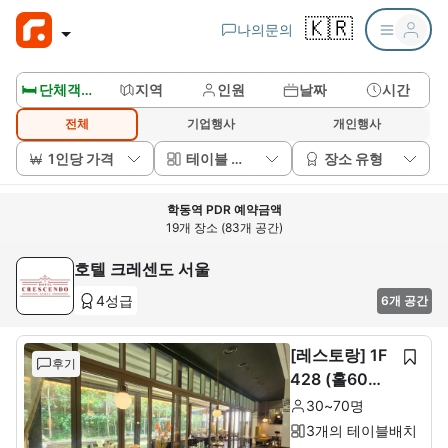
🇰🇷
나의문의
🛏️ 단체객실보기
지역
인원
날짜
시간
전체
기업행사
개인행사
1인당 가격
테이블 배치
장소 유형
학동역 PDR 예약금액
19개 장소 (83개 공간)
호텔 크레센도 서울
4성급
6개 공간
[레스토랑] 1F
후기
428 (홀60석+
룸10석)
30~70명
3개의 테이블배치