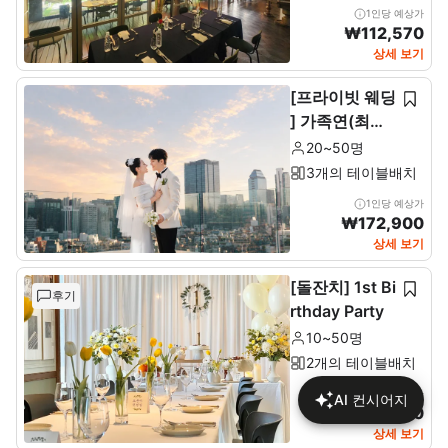
1인당 예상가
₩
112,570
상세 보기
[프라이빗 웨딩
] 가족연(최소2
0~최대 50인)
20~50명
3개의 테이블배치
1인당 예상가
₩
172,900
상세 보기
[돌잔치] 1st Bi
후기
rthday Party
10~50명
2개의 테이블배치
1인당 예상가
AI 컨시어지
₩
137,680
상세 보기