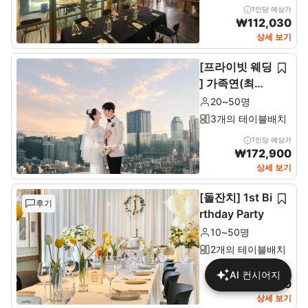
1인당 예상가
₩
112,030
상세 보기
[프라이빗 웨딩
] 가족연(최소2
0~최대 50인)
20~50명
3개의 테이블배치
1인당 예상가
₩
172,900
상세 보기
[돌잔치] 1st Bi
후기
rthday Party
10~50명
2개의 테이블배치
1인당 예상가
AI 컨시어지
₩
137,680
상세 보기