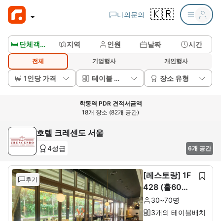
🇰🇷
나의문의
🛏️ 단체객실보기
지역
인원
날짜
시간
전체
기업행사
개인행사
1인당 가격
테이블 배치
장소 유형
학동역 PDR 견적서금액
18개 장소 (82개 공간)
호텔 크레센도 서울
4성급
6개 공간
[레스토랑] 1F
후기
428 (홀60석+
룸10석)
30~70명
3개의 테이블배치