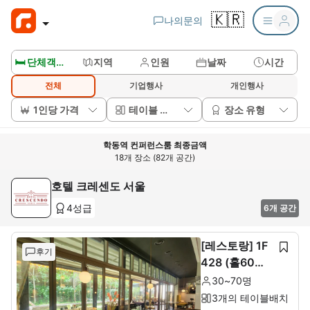
🇰🇷
나의문의
🛏️ 단체객실보기
지역
인원
날짜
시간
전체
기업행사
개인행사
1인당 가격
테이블 배치
장소 유형
학동역 컨퍼런스룸 최종금액
18개 장소 (82개 공간)
호텔 크레센도 서울
4성급
6개 공간
[레스토랑] 1F
후기
428 (홀60석+
룸10석)
30~70명
3개의 테이블배치