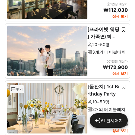
1인당 예상가
₩
112,030
상세 보기
[프라이빗 웨딩
] 가족연(최소2
0~최대 50인)
20~50명
3개의 테이블배치
1인당 예상가
₩
172,900
상세 보기
[돌잔치] 1st Bi
후기
rthday Party
10~50명
2개의 테이블배치
1인당 예상가
AI 컨시어지
₩
137,680
상세 보기