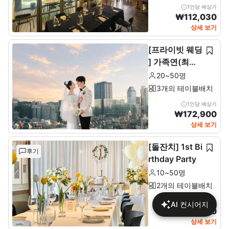
1인당 예상가
₩
112,030
상세 보기
[프라이빗 웨딩
] 가족연(최소2
0~최대 50인)
20~50명
3개의 테이블배치
1인당 예상가
₩
172,900
상세 보기
[돌잔치] 1st Bi
후기
rthday Party
10~50명
2개의 테이블배치
1인당 예상가
AI 컨시어지
₩
137,680
상세 보기