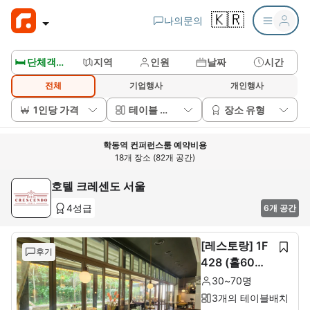
🇰🇷
나의문의
🛏️ 단체객실보기
지역
인원
날짜
시간
전체
기업행사
개인행사
1인당 가격
테이블 배치
장소 유형
학동역 컨퍼런스룸 예약비용
18개 장소 (82개 공간)
호텔 크레센도 서울
4성급
6개 공간
[레스토랑] 1F
후기
428 (홀60석+
룸10석)
30~70명
3개의 테이블배치