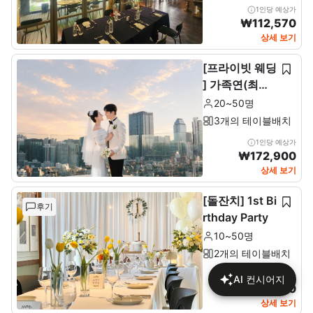
1인당 예상가
₩
112,570
상세 보기
[프라이빗 웨딩
] 가족연(최소2
0~최대 50인)
20~50명
3개의 테이블배치
1인당 예상가
₩
172,900
상세 보기
[돌잔치] 1st Bi
후기
rthday Party
10~50명
2개의 테이블배치
1인당 예상가
AI 컨시어지
₩
137,680
상세 보기