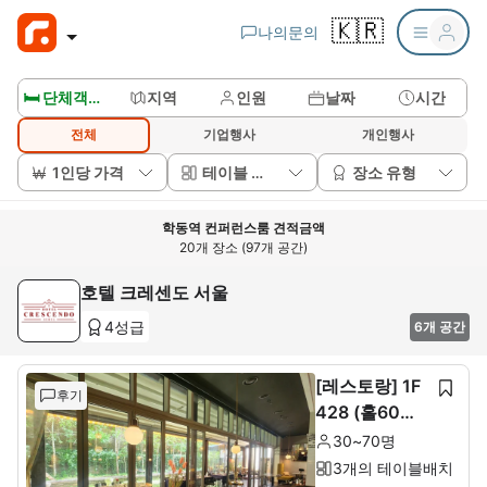
🇰🇷
나의문의
🛏️ 단체객실보기
지역
인원
날짜
시간
전체
기업행사
개인행사
1인당 가격
테이블 배치
장소 유형
학동역 컨퍼런스룸 견적금액
20개 장소 (97개 공간)
호텔 크레센도 서울
4성급
6개 공간
[레스토랑] 1F
후기
428 (홀60석+
룸10석)
30~70명
3개의 테이블배치