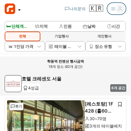
🇰🇷
나의문의
🛏️ 단체객실보기
지역
인원
날짜
시간
전체
기업행사
개인행사
1인당 가격
테이블 배치
장소 유형
학동역 컨벤션 행사금액
18개 장소 (82개 공간)
호텔 크레센도 서울
4성급
6개 공간
[레스토랑] 1F
후기
428 (홀60석+
룸10석)
30~70명
3개의 테이블배치