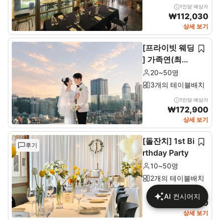
1인당 예상가
₩
112,030
상세 보기
[프라이빗 웨딩
] 가족연(최소2
0~최대 50인)
20~50명
3개의 테이블배치
1인당 예상가
₩
172,900
상세 보기
[돌잔치] 1st Bi
후기
rthday Party
10~50명
2개의 테이블배치
1인당 예상가
AI 컨시어지
₩
137,680
상세 보기