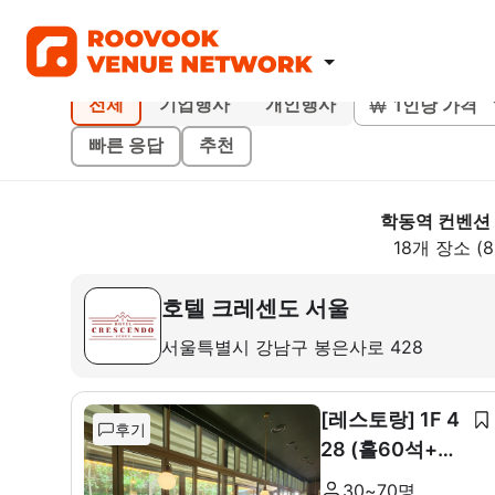
1인당 가격
전체
기업행사
개인행사
빠른 응답
추천
학동역 컨벤션
18개 장소 (
호텔 크레센도 서울
서울특별시 강남구 봉은사로 428
[레스토랑] 1F 4
후기
28 (홀60석+룸
10석)
30~70명