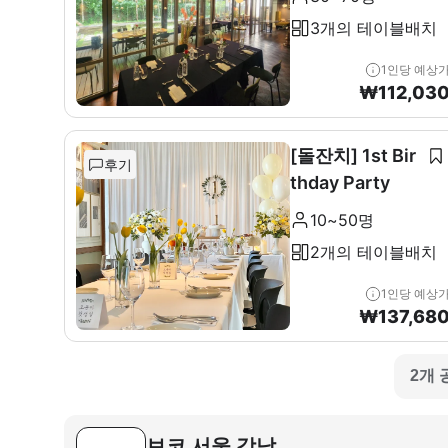
3개의 테이블배치
1인당 예상
₩
112,03
[돌잔치] 1st Bir
후기
thday Party
10~50명
2개의 테이블배치
1인당 예상
₩
137,68
2개 
보코 서울 강남