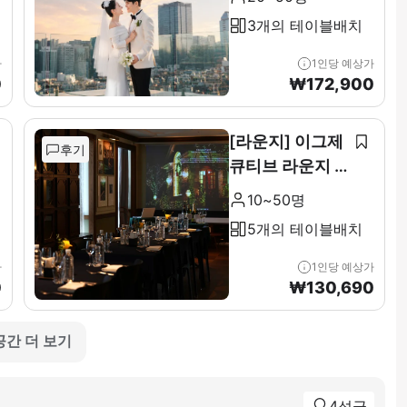
3개의 테이블배치
가
1인당 예상가
0
₩
172,900
[라운지] 이그제
후기
큐티브 라운지 &
테라스 전층(11F
10~50명
)
5개의 테이블배치
가
1인당 예상가
0
₩
130,690
공간 더 보기
4성급