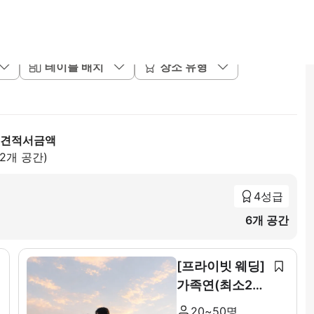
테이블 배치
장소 유형
 견적서금액
82개 공간)
4성급
6개 공간
[프라이빗 웨딩]
가족연(최소20~
최대 50인)
20~50명