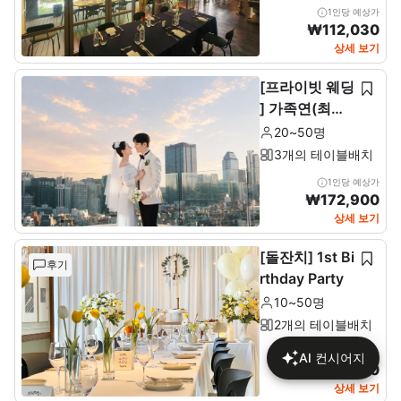
1인당 예상가
₩
112,030
상세 보기
[프라이빗 웨딩
] 가족연(최소2
0~최대 50인)
20~50명
3개의 테이블배치
1인당 예상가
₩
172,900
상세 보기
[돌잔치] 1st Bi
후기
rthday Party
10~50명
2개의 테이블배치
1인당 예상가
AI 컨시어지
₩
137,680
상세 보기