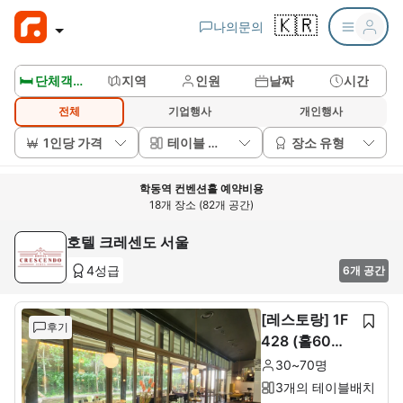
🇰🇷
나의문의
🛏️ 단체객실보기
지역
인원
날짜
시간
전체
기업행사
개인행사
1인당 가격
테이블 배치
장소 유형
학동역 컨벤션홀 예약비용
18개 장소 (82개 공간)
호텔 크레센도 서울
4성급
6개 공간
[레스토랑] 1F
후기
428 (홀60석+
룸10석)
30~70명
3개의 테이블배치