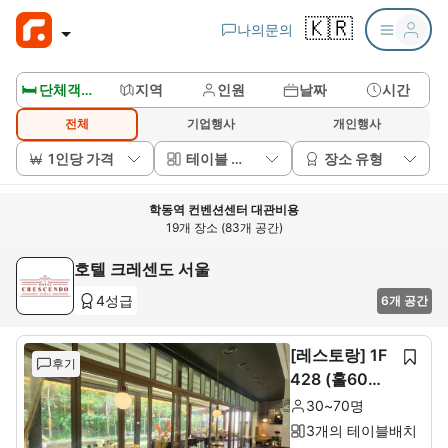
🇰🇷
나의문의
🛏️ 단체객실보기
지역
인원
날짜
시간
전체
기업행사
개인행사
1인당 가격
테이블 배치
장소 유형
학동역 컨벤션센터 대관비용
19개 장소 (83개 공간)
호텔 크레센도 서울
4성급
6개 공간
[레스토랑] 1F
후기
428 (홀60석+
룸10석)
30~70명
3개의 테이블배치