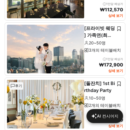
1인당 예상가
₩
112,570
상세 보기
[프라이빗 웨딩
] 가족연(최소2
0~최대 50인)
20~50명
3개의 테이블배치
1인당 예상가
₩
172,900
상세 보기
[돌잔치] 1st Bi
후기
rthday Party
10~50명
2개의 테이블배치
1인당 예상가
AI 컨시어지
₩
137,680
상세 보기