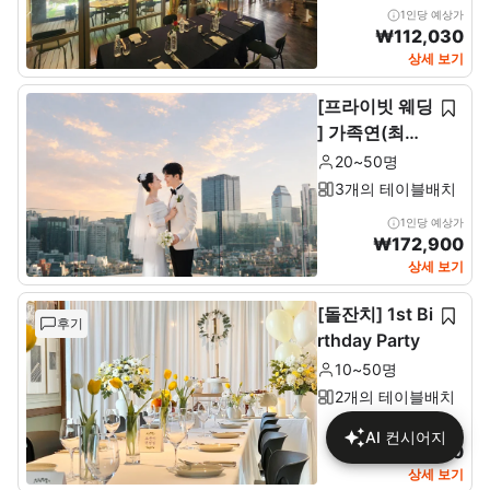
1인당 예상가
₩
112,030
상세 보기
[프라이빗 웨딩
] 가족연(최소2
0~최대 50인)
20~50명
3개의 테이블배치
1인당 예상가
₩
172,900
상세 보기
[돌잔치] 1st Bi
후기
rthday Party
10~50명
2개의 테이블배치
1인당 예상가
AI 컨시어지
₩
137,680
상세 보기