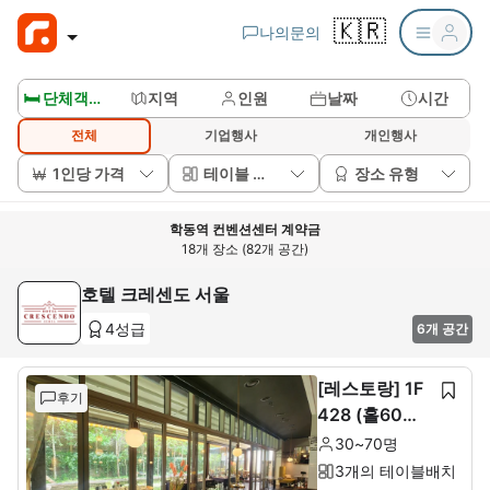
🇰🇷
나의문의
🛏️ 단체객실보기
지역
인원
날짜
시간
전체
기업행사
개인행사
1인당 가격
테이블 배치
장소 유형
학동역 컨벤션센터 계약금
18개 장소 (82개 공간)
호텔 크레센도 서울
4성급
6개 공간
[레스토랑] 1F
후기
428 (홀60석+
룸10석)
30~70명
3개의 테이블배치