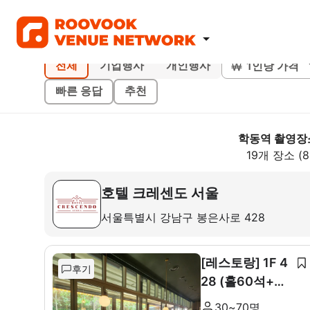
1인당 가격
전체
기업행사
개인행사
빠른 응답
추천
학동역 촬영장
19개 장소 (
호텔 크레센도 서울
서울특별시 강남구 봉은사로 428
[레스토랑] 1F 4
후기
28 (홀60석+룸
10석)
30~70명