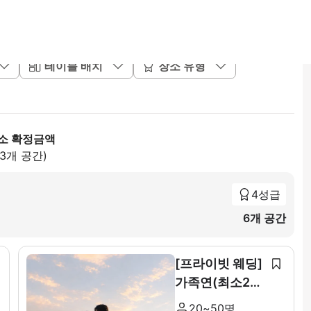
테이블 배치
장소 유형
소 확정금액
83개 공간)
4성급
6개 공간
[프라이빗 웨딩]
가족연(최소20~
최대 50인)
20~50명