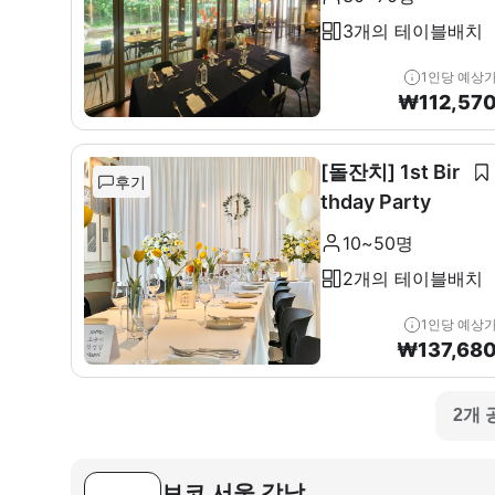
3개의 테이블배치
1인당 예상
₩
112,57
[돌잔치] 1st Bir
후기
thday Party
10~50명
2개의 테이블배치
1인당 예상
₩
137,68
2개 
보코 서울 강남