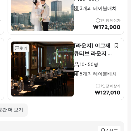
3개의 테이블배치
가
1인당 예상가
0
₩
172,900
[라운지] 이그제
후기
큐티브 라운지 &
테라스 전층(11F
10~50명
)
5개의 테이블배치
가
1인당 예상가
0
₩
127,010
공간 더 보기
4성급