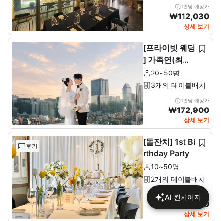
1인당 예상가
₩
112,030
상세 보기
[프라이빗 웨딩
] 가족연(최소2
0~최대 50인)
20~50명
3개의 테이블배치
1인당 예상가
₩
172,900
상세 보기
[돌잔치] 1st Bi
후기
rthday Party
10~50명
2개의 테이블배치
1인당 예상가
AI 컨시어지
₩
137,680
상세 보기