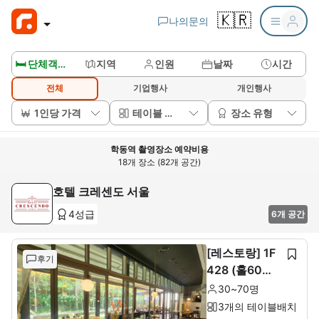
🇰🇷
나의문의
🛏️ 단체객실보기
지역
인원
날짜
시간
전체
기업행사
개인행사
1인당 가격
테이블 배치
장소 유형
학동역 촬영장소 예약비용
18개 장소 (82개 공간)
호텔 크레센도 서울
4성급
6개 공간
[레스토랑] 1F
후기
428 (홀60석+
룸10석)
30~70명
3개의 테이블배치