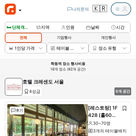
🇰🇷
나의문의
🛏️ 단체객실보기
지역
인원
날짜
시간
전체
기업행사
개인행사
1인당 가격
테이블 배치
장소 유형
학동역 장소 행사비용
18개 장소 (82개 공간)
호텔 크레센도 서울
4성급
6개 공간
[레스토랑] 1F
후기
428 (홀60석+
룸10석)
30~70명
3개의 테이블배치