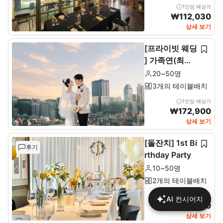
1인당 예상가
₩
112,030
상세 보기
[프라이빗 웨딩
] 가족연(최소2
0~최대 50인)
20~50명
3개의 테이블배치
1인당 예상가
₩
172,900
상세 보기
[돌잔치] 1st Bi
후기
rthday Party
10~50명
2개의 테이블배치
1인당 예상가
AI 컨시어지
₩
137,680
상세 보기