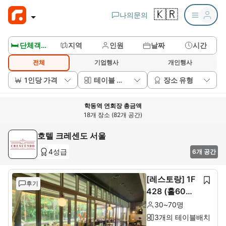
🇰🇷
나의문의
🛏️ 단체객실보기
지역
인원
날짜
시간
전체
기업행사
개인행사
1인당 가격
테이블 배치
장소 유형
학동역 연회장 총금액
18개 장소 (82개 공간)
호텔 크레센도 서울
4성급
6개 공간
[레스토랑] 1F
후기
428 (홀60석+
룸10석)
30~70명
3개의 테이블배치