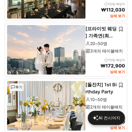
1인당 예상가
₩
112,030
상세 보기
[프라이빗 웨딩
] 가족연(최소2
0~최대 50인)
20~50명
3개의 테이블배치
1인당 예상가
₩
172,900
상세 보기
[돌잔치] 1st Bi
후기
rthday Party
10~50명
2개의 테이블배치
1인당 예상가
AI 컨시어지
₩
137,680
상세 보기