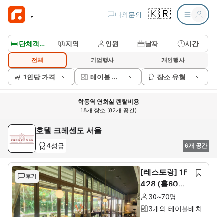
🇰🇷
나의문의
🛏️ 단체객실보기
지역
인원
날짜
시간
전체
기업행사
개인행사
1인당 가격
테이블 배치
장소 유형
학동역 연회실 렌탈비용
18개 장소 (82개 공간)
호텔 크레센도 서울
4성급
6개 공간
[레스토랑] 1F
후기
428 (홀60석+
룸10석)
30~70명
3개의 테이블배치