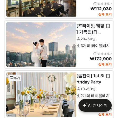
1인당 예상가
₩
112,030
상세 보기
[프라이빗 웨딩
] 가족연(최소2
0~최대 50인)
20~50명
3개의 테이블배치
1인당 예상가
₩
172,900
상세 보기
[돌잔치] 1st Bi
후기
rthday Party
10~50명
2개의 테이블배치
1인당 예상가
AI 컨시어지
₩
137,680
상세 보기