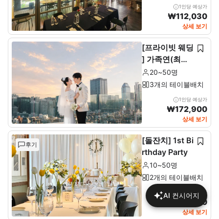
1인당 예상가
₩
112,030
상세 보기
[프라이빗 웨딩
] 가족연(최소2
0~최대 50인)
20~50명
3개의 테이블배치
1인당 예상가
₩
172,900
상세 보기
[돌잔치] 1st Bi
후기
rthday Party
10~50명
2개의 테이블배치
1인당 예상가
AI 컨시어지
₩
137,680
상세 보기