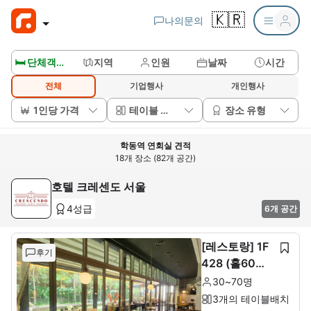
🇰🇷
나의문의
🛏️ 단체객실보기
지역
인원
날짜
시간
전체
기업행사
개인행사
1인당 가격
테이블 배치
장소 유형
학동역 연회실 견적
18개 장소 (82개 공간)
호텔 크레센도 서울
4성급
6개 공간
[레스토랑] 1F
후기
428 (홀60석+
룸10석)
30~70명
3개의 테이블배치