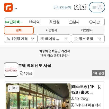
🇰🇷
나의문의
🛏️ 단체객실보기
지역
인원
날짜
시간
전체
기업행사
개인행사
1인당 가격
테이블 배치
장소 유형
학동역 연회공간 가견적
18개 장소 (82개 공간)
호텔 크레센도 서울
4성급
6개 공간
[레스토랑] 1F
후기
428 (홀60석+
룸10석)
30~70명
3개의 테이블배치