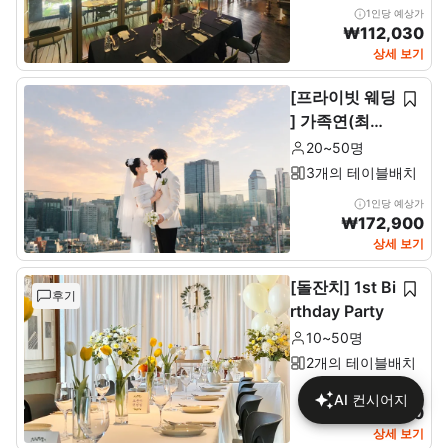
1인당 예상가
₩
112,030
상세 보기
[프라이빗 웨딩
] 가족연(최소2
0~최대 50인)
20~50명
3개의 테이블배치
1인당 예상가
₩
172,900
상세 보기
[돌잔치] 1st Bi
후기
rthday Party
10~50명
2개의 테이블배치
1인당 예상가
AI 컨시어지
₩
137,680
상세 보기