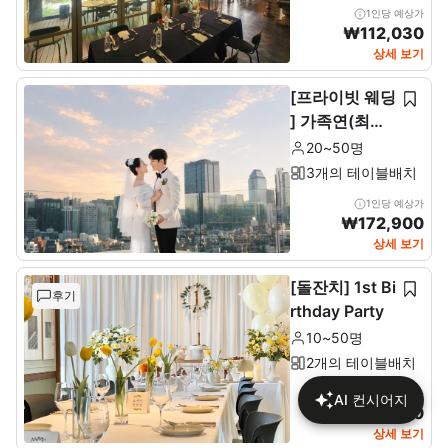
1인당 예상가
₩
112,030
상세 보기
[프라이빗 웨딩
] 가족연(최소2
0~최대 50인)
20~50명
3개의 테이블배치
1인당 예상가
₩
172,900
상세 보기
[돌잔치] 1st Bi
후기
rthday Party
10~50명
2개의 테이블배치
1인당 예상가
AI 컨시어지
₩
137,680
상세 보기