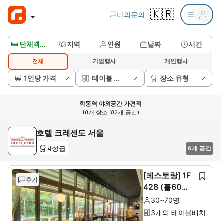
🇰🇷
나의문의
🛏️ 단체객실보기
지역
인원
날짜
시간
전체
기업행사
개인행사
1인당 가격
테이블 배치
장소 유형
학동역 야외공간 가견적
18개 장소 (82개 공간)
호텔 크레센도 서울
4성급
6개 공간
[레스토랑] 1F
후기
428 (홀60석+
룸10석)
30~70명
3개의 테이블배치