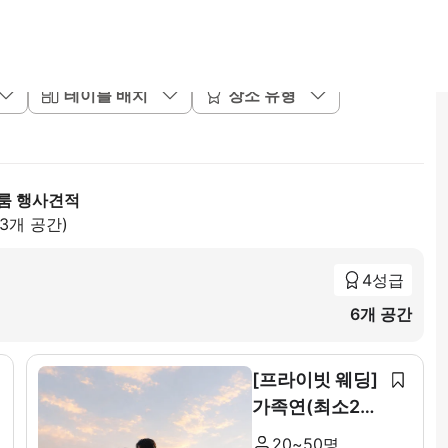
테이블 배치
장소 유형
룸 행사견적
83개 공간)
4성급
6개 공간
[프라이빗 웨딩]
가족연(최소20~
최대 50인)
20~50명