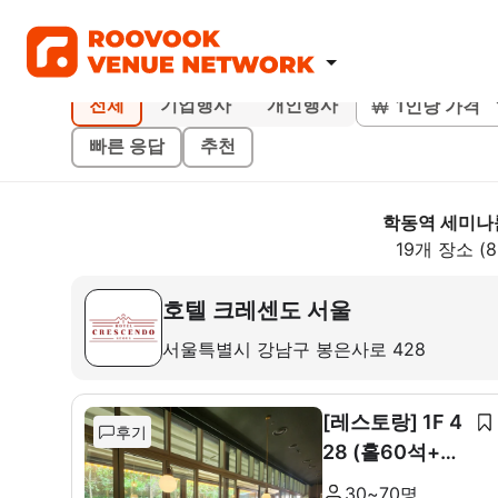
1인당 가격
전체
기업행사
개인행사
빠른 응답
추천
학동역 세미나
19개 장소 (
호텔 크레센도 서울
서울특별시 강남구 봉은사로 428
[레스토랑] 1F 4
후기
28 (홀60석+룸
10석)
30~70명