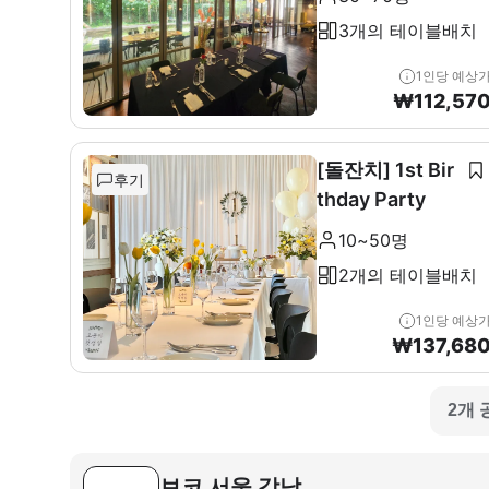
3개의 테이블배치
1인당 예상
₩
112,57
[돌잔치] 1st Bir
후기
thday Party
10~50명
2개의 테이블배치
1인당 예상
₩
137,68
2개 
보코 서울 강남