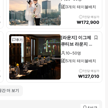
3개의 테이블배치
가
1인당 예상가
0
₩
172,900
[라운지] 이그제
후기
큐티브 라운지 &
테라스 전층(11F
10~50명
)
5개의 테이블배치
가
1인당 예상가
0
₩
127,010
공간 더 보기
4성급