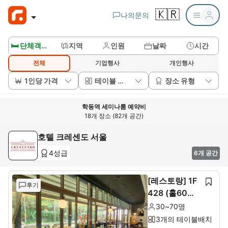
🇰🇷
나의문의
🛏️ 단체객실보기
지역
인원
날짜
시간
전체
기업행사
개인행사
1인당 가격
테이블 배치
장소 유형
학동역 세미나룸 예약비
18개 장소 (82개 공간)
호텔 크레센도 서울
4성급
6개 공간
[레스토랑] 1F
후기
428 (홀60석+
룸10석)
30~70명
3개의 테이블배치