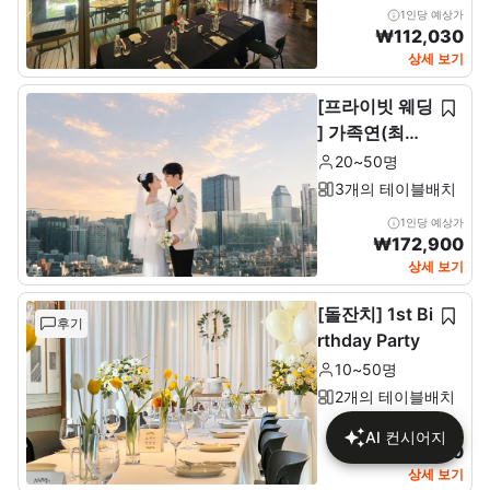
1인당 예상가
₩
112,030
상세 보기
[프라이빗 웨딩
] 가족연(최소2
0~최대 50인)
20~50명
3개의 테이블배치
1인당 예상가
₩
172,900
상세 보기
[돌잔치] 1st Bi
후기
rthday Party
10~50명
2개의 테이블배치
1인당 예상가
AI 컨시어지
₩
137,680
상세 보기