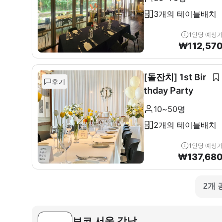
3개의 테이블배치
1인당 예상
₩
112,57
[돌잔치] 1st Bir
후기
thday Party
10~50명
2개의 테이블배치
1인당 예상
₩
137,68
2개 
보코 서울 강남