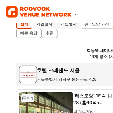
1인당 가격
전체
기업행사
개인행사
빠른 응답
추천
학동역 세미나
19개 장소 (
호텔 크레센도 서울
서울특별시 강남구 봉은사로 428
[레스토랑] 1F 4
후기
28 (홀60석+룸
10석)
30~70명