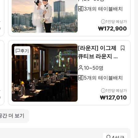
3개의 테이블배치
가
1인당 예상가
0
₩
172,900
[라운지] 이그제
후기
큐티브 라운지 &
테라스 전층(11F
10~50명
)
5개의 테이블배치
가
1인당 예상가
0
₩
127,010
공간 더 보기
4성급