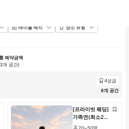
테이블 배치
장소 유형
룸 예약금액
83개 공간)
4성급
6개 공간
[프라이빗 웨딩]
가족연(최소20~
최대 50인)
20~50명