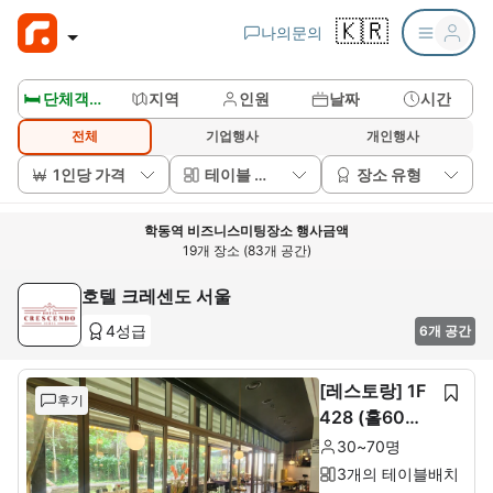
🇰🇷
나의문의
🛏️ 단체객실보기
지역
인원
날짜
시간
전체
기업행사
개인행사
1인당 가격
테이블 배치
장소 유형
학동역 비즈니스미팅장소 행사금액
19개 장소 (83개 공간)
호텔 크레센도 서울
4성급
6개 공간
[레스토랑] 1F
후기
428 (홀60석+
룸10석)
30~70명
3개의 테이블배치