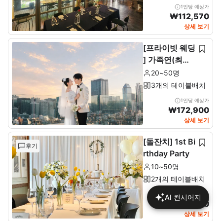
1인당 예상가
₩
112,570
상세 보기
[프라이빗 웨딩
] 가족연(최소2
0~최대 50인)
20~50명
3개의 테이블배치
1인당 예상가
₩
172,900
상세 보기
[돌잔치] 1st Bi
후기
rthday Party
10~50명
2개의 테이블배치
1인당 예상가
AI 컨시어지
₩
137,680
상세 보기