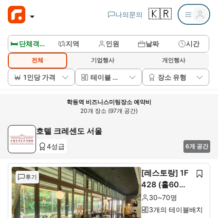
🇰🇷
나의문의
🛏️ 단체객실보기
지역
인원
날짜
시간
전체
기업행사
개인행사
1인당 가격
테이블 배치
장소 유형
학동역 비즈니스미팅장소 예약비
20개 장소 (97개 공간)
호텔 크레센도 서울
4성급
6개 공간
[레스토랑] 1F
후기
428 (홀60석+
룸10석)
30~70명
3개의 테이블배치