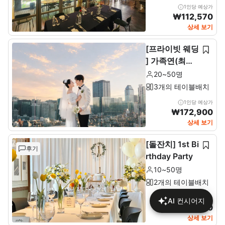
1인당 예상가
₩
112,570
상세 보기
[프라이빗 웨딩
] 가족연(최소2
0~최대 50인)
20~50명
3개의 테이블배치
1인당 예상가
₩
172,900
상세 보기
[돌잔치] 1st Bi
후기
rthday Party
10~50명
2개의 테이블배치
1인당 예상가
AI 컨시어지
₩
137,680
상세 보기