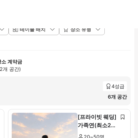
테이블 배치
장소 유형
장소 계약금
82개 공간)
4성급
6개 공간
[프라이빗 웨딩]
가족연(최소20~
최대 50인)
20~50명