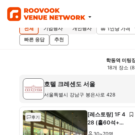
1인당 가격
전체
기업행사
개인행사
빠른 응답
추천
학동역 미팅
18개 장소 (
호텔 크레센도 서울
서울특별시 강남구 봉은사로 428
[레스토랑] 1F 4
후기
28 (홀60석+룸
10석)
30~70명