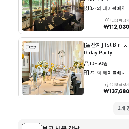
3개의 테이블배치
1인당 예상
₩
112,03
[돌잔치] 1st Bir
후기
thday Party
10~50명
2개의 테이블배치
1인당 예상
₩
137,68
2개 
보코 서울 강남