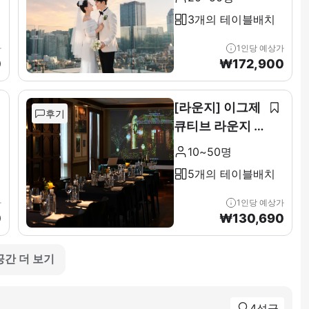
3개의 테이블배치
가
1인당 예상가
0
₩
172,900
[라운지] 이그제
후기
큐티브 라운지 &
테라스 전층(11F
10~50명
)
5개의 테이블배치
가
1인당 예상가
0
₩
130,690
공간 더 보기
4성급