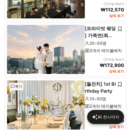
1인당 예상가
₩
112,570
상세 보기
[프라이빗 웨딩
] 가족연(최소2
0~최대 50인)
20~50명
3개의 테이블배치
1인당 예상가
₩
172,900
상세 보기
[돌잔치] 1st Bi
후기
rthday Party
10~50명
2개의 테이블배치
1인당 예상가
AI 컨시어지
₩
137,680
상세 보기