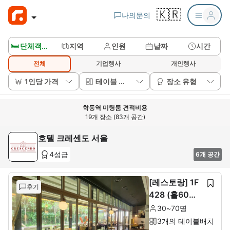
🇰🇷
나의문의
🛏️ 단체객실보기
지역
인원
날짜
시간
전체
기업행사
개인행사
1인당 가격
테이블 배치
장소 유형
학동역 미팅룸 견적비용
19개 장소 (83개 공간)
호텔 크레센도 서울
4성급
6개 공간
[레스토랑] 1F
후기
428 (홀60석+
룸10석)
30~70명
3개의 테이블배치