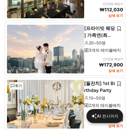
1인당 예상가
₩
112,030
상세 보기
[프라이빗 웨딩
] 가족연(최소2
0~최대 50인)
20~50명
3개의 테이블배치
1인당 예상가
₩
172,900
상세 보기
[돌잔치] 1st Bi
후기
rthday Party
10~50명
2개의 테이블배치
1인당 예상가
AI 컨시어지
₩
137,680
상세 보기