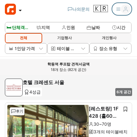
🇰🇷
나의문의
🛏️ 단체객실보기
지역
인원
날짜
시간
전체
기업행사
개인행사
1인당 가격
테이블 배치
장소 유형
학동역 루프탑 견적서금액
18개 장소 (82개 공간)
호텔 크레센도 서울
4성급
6개 공간
[레스토랑] 1F
후기
428 (홀60석+
룸10석)
30~70명
3개의 테이블배치