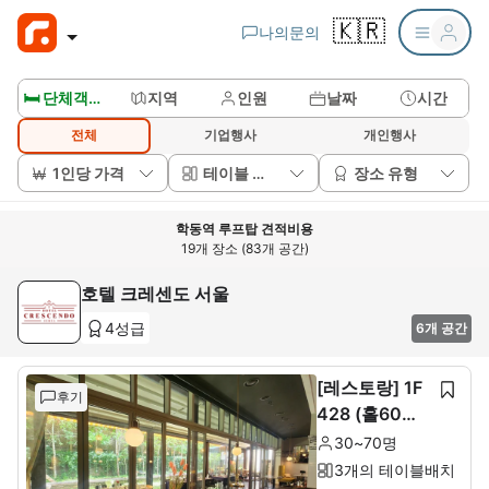
🇰🇷
나의문의
🛏️ 단체객실보기
지역
인원
날짜
시간
전체
기업행사
개인행사
1인당 가격
테이블 배치
장소 유형
학동역 루프탑 견적비용
19개 장소 (83개 공간)
호텔 크레센도 서울
4성급
6개 공간
[레스토랑] 1F
후기
428 (홀60석+
룸10석)
30~70명
3개의 테이블배치