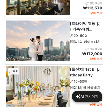
1인당 예상가
₩
112,570
상세 보기
[프라이빗 웨딩
] 가족연(최소2
0~최대 50인)
20~50명
3개의 테이블배치
1인당 예상가
₩
172,900
상세 보기
[돌잔치] 1st Bi
후기
rthday Party
10~50명
2개의 테이블배치
1인당 예상가
AI 컨시어지
₩
137,680
상세 보기