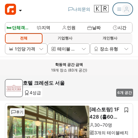
🇰🇷
나의문의
🛏️ 단체객실보기
지역
인원
날짜
시간
전체
기업행사
개인행사
1인당 가격
테이블 배치
장소 유형
학동역 공간 금액
19개 장소 (83개 공간)
호텔 크레센도 서울
4성급
6개 공간
[레스토랑] 1F
후기
428 (홀60석+
룸10석)
30~70명
3개의 테이블배치