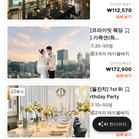
1인당 예상가
₩
112,570
상세 보기
[프라이빗 웨딩
] 가족연(최소2
0~최대 50인)
20~50명
3개의 테이블배치
1인당 예상가
₩
172,900
상세 보기
[돌잔치] 1st Bi
후기
rthday Party
10~50명
2개의 테이블배치
1인당 예상가
AI 컨시어지
₩
137,680
상세 보기