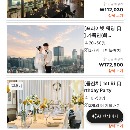
1인당 예상가
₩
112,030
상세 보기
[프라이빗 웨딩
] 가족연(최소2
0~최대 50인)
20~50명
3개의 테이블배치
1인당 예상가
₩
172,900
상세 보기
[돌잔치] 1st Bi
후기
rthday Party
10~50명
2개의 테이블배치
1인당 예상가
AI 컨시어지
₩
137,680
상세 보기