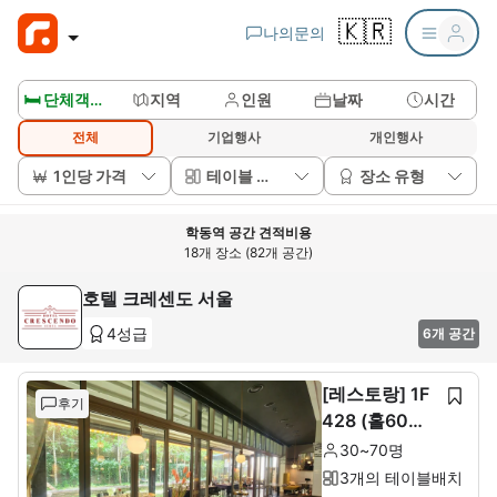
🇰🇷
나의문의
🛏️ 단체객실보기
지역
인원
날짜
시간
전체
기업행사
개인행사
1인당 가격
테이블 배치
장소 유형
학동역 공간 견적비용
18개 장소 (82개 공간)
호텔 크레센도 서울
4성급
6개 공간
[레스토랑] 1F
후기
428 (홀60석+
룸10석)
30~70명
3개의 테이블배치