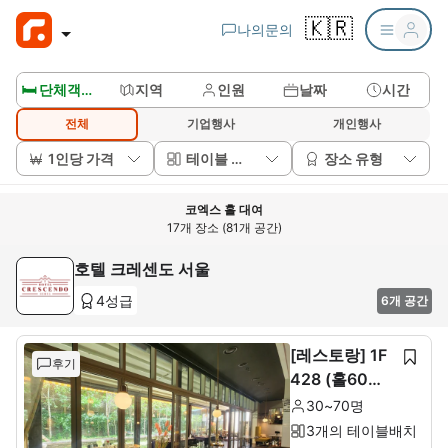
🇰🇷
나의문의
🛏️ 단체객실보기
지역
인원
날짜
시간
전체
기업행사
개인행사
1인당 가격
테이블 배치
장소 유형
코엑스 홀 대여
17개 장소 (81개 공간)
호텔 크레센도 서울
4성급
6개 공간
[레스토랑] 1F
후기
428 (홀60석+
룸10석)
30~70명
3개의 테이블배치