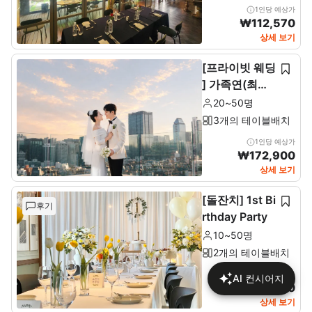
1인당 예상가
₩
112,570
상세 보기
[프라이빗 웨딩
] 가족연(최소2
0~최대 50인)
20~50명
3개의 테이블배치
1인당 예상가
₩
172,900
상세 보기
[돌잔치] 1st Bi
후기
rthday Party
10~50명
2개의 테이블배치
1인당 예상가
AI 컨시어지
₩
137,680
상세 보기