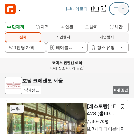
🇰🇷
나의문의
🛏️ 단체객실보기
지역
인원
날짜
시간
전체
기업행사
개인행사
1인당 가격
테이블 배치
장소 유형
코엑스 컨벤션 예약
16개 장소 (80개 공간)
호텔 크레센도 서울
4성급
6개 공간
[레스토랑] 1F
후기
428 (홀60석+
룸10석)
30~70명
3개의 테이블배치