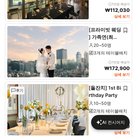
1인당 예상가
₩
112,030
상세 보기
[프라이빗 웨딩
] 가족연(최소2
0~최대 50인)
20~50명
3개의 테이블배치
1인당 예상가
₩
172,900
상세 보기
[돌잔치] 1st Bi
후기
rthday Party
10~50명
2개의 테이블배치
1인당 예상가
AI 컨시어지
₩
137,680
상세 보기