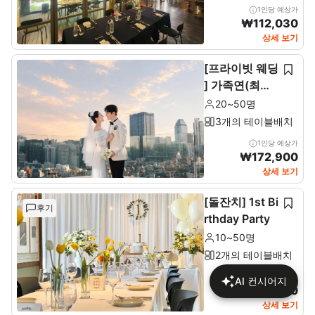
1인당 예상가
₩
112,030
상세 보기
[프라이빗 웨딩
] 가족연(최소2
0~최대 50인)
20~50명
3개의 테이블배치
1인당 예상가
₩
172,900
상세 보기
[돌잔치] 1st Bi
후기
rthday Party
10~50명
2개의 테이블배치
1인당 예상가
AI 컨시어지
₩
137,680
상세 보기