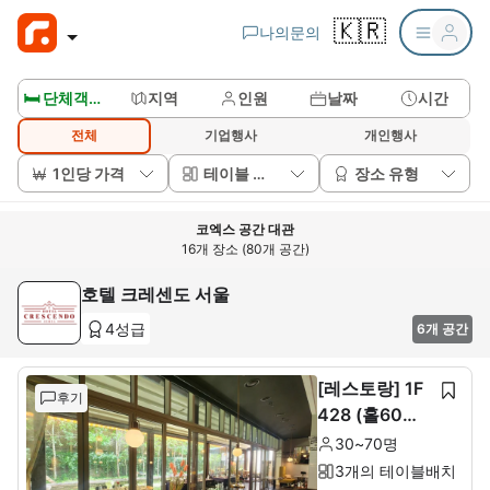
🇰🇷
나의문의
🛏️ 단체객실보기
지역
인원
날짜
시간
전체
기업행사
개인행사
1인당 가격
테이블 배치
장소 유형
코엑스 공간 대관
16개 장소 (80개 공간)
호텔 크레센도 서울
4성급
6개 공간
[레스토랑] 1F
후기
428 (홀60석+
룸10석)
30~70명
3개의 테이블배치