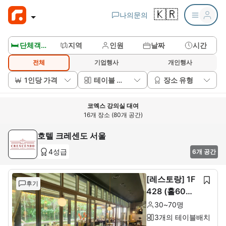
🇰🇷
나의문의
🛏️ 단체객실보기
지역
인원
날짜
시간
전체
기업행사
개인행사
1인당 가격
테이블 배치
장소 유형
코엑스 강의실 대여
16개 장소 (80개 공간)
호텔 크레센도 서울
4성급
6개 공간
[레스토랑] 1F
후기
428 (홀60석+
룸10석)
30~70명
3개의 테이블배치