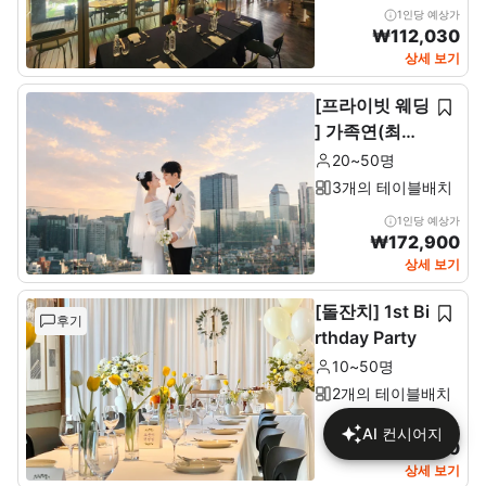
1인당 예상가
₩
112,030
상세 보기
[프라이빗 웨딩
] 가족연(최소2
0~최대 50인)
20~50명
3개의 테이블배치
1인당 예상가
₩
172,900
상세 보기
[돌잔치] 1st Bi
후기
rthday Party
10~50명
2개의 테이블배치
1인당 예상가
AI 컨시어지
₩
137,680
상세 보기