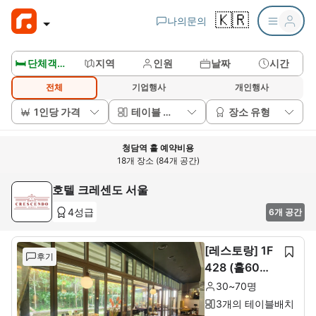
🇰🇷
나의문의
🛏️ 단체객실보기
지역
인원
날짜
시간
전체
기업행사
개인행사
1인당 가격
테이블 배치
장소 유형
청담역 홀 예약비용
18개 장소 (84개 공간)
호텔 크레센도 서울
4성급
6개 공간
[레스토랑] 1F
후기
428 (홀60석+
룸10석)
30~70명
3개의 테이블배치