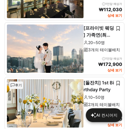
1인당 예상가
₩
112,030
상세 보기
[프라이빗 웨딩
] 가족연(최소2
0~최대 50인)
20~50명
3개의 테이블배치
1인당 예상가
₩
172,900
상세 보기
[돌잔치] 1st Bi
후기
rthday Party
10~50명
2개의 테이블배치
1인당 예상가
AI 컨시어지
₩
137,680
상세 보기