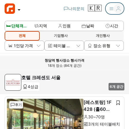
🇰🇷
나의문의
🛏️ 단체객실보기
지역
인원
날짜
시간
전체
기업행사
개인행사
1인당 가격
테이블 배치
장소 유형
청담역 행사장소 행사가격
18개 장소 (84개 공간)
호텔 크레센도 서울
4성급
6개 공간
[레스토랑] 1F
후기
428 (홀60석+
룸10석)
30~70명
3개의 테이블배치