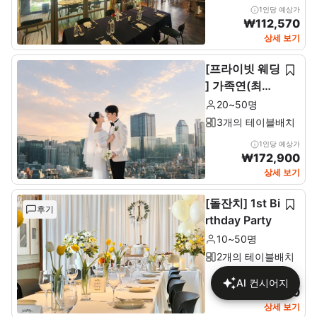
1인당 예상가
₩
112,570
상세 보기
[프라이빗 웨딩
] 가족연(최소2
0~최대 50인)
20~50명
3개의 테이블배치
1인당 예상가
₩
172,900
상세 보기
[돌잔치] 1st Bi
후기
rthday Party
10~50명
2개의 테이블배치
1인당 예상가
AI 컨시어지
₩
137,680
상세 보기