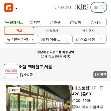
🇰🇷
나의문의
🛏️ 단체객실보기
지역
인원
날짜
시간
전체
기업행사
개인행사
1인당 가격
테이블 배치
장소 유형
청담역 컨퍼런스홀 최종금액
20개 장소 (99개 공간)
호텔 크레센도 서울
4성급
6개 공간
[레스토랑] 1F
후기
428 (홀60석+
룸10석)
30~70명
3개의 테이블배치