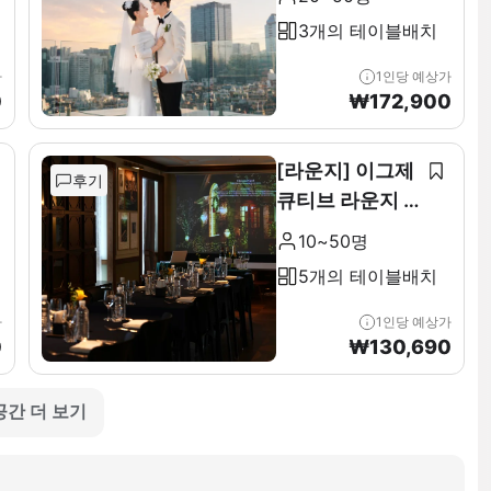
3개의 테이블배치
가
1인당 예상가
0
₩
172,900
[라운지] 이그제
후기
큐티브 라운지 &
테라스 전층(11F
10~50명
)
5개의 테이블배치
가
1인당 예상가
0
₩
130,690
공간 더 보기