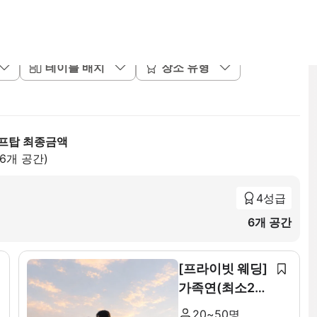
테이블 배치
장소 유형
프탑 최종금액
46개 공간)
4성급
6개 공간
[프라이빗 웨딩]
가족연(최소20~
최대 50인)
20~50명