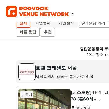
1인당 가격
전체
기업행사
개인행사
빠른 응답
추천
종합운동장역 루
10개 장소 (
호텔 크레센도 서울
서울특별시 강남구 봉은사로 428
[레스토랑] 1F 4
후기
28 (홀60석+룸
10석)
30~70명