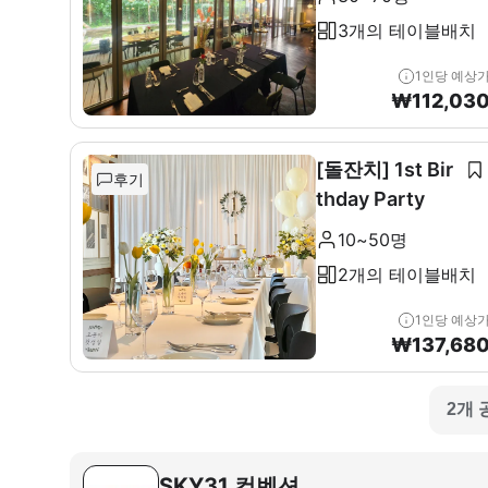
3개의 테이블배치
1인당 예상
₩
112,03
[돌잔치] 1st Bir
후기
thday Party
10~50명
2개의 테이블배치
1인당 예상
₩
137,68
2개 
SKY31 컨벤션