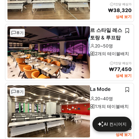
1인당 예상가
₩
38,320
상세 보기
르 스타일 레스
후기
토랑 & 루프탑
20~50명
2개의 테이블배치
1인당 예상가
₩
77,450
상세 보기
La Mode
후기
20~40명
1개의 테이블배치
1인당 예상가
AI 컨시어지
₩
46,170
상세 보기