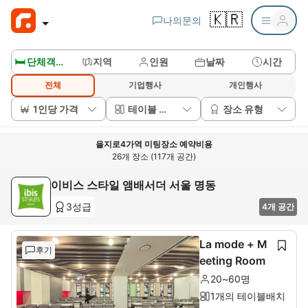
🇰🇷
나의문의
🛏️ 단체객실보기
지역
인원
날짜
시간
전체
기업행사
개인행사
1인당 가격
테이블 배치
장소 유형
을지로4가역 미팅장소 예약비용
26개 장소 (117개 공간)
이비스 스타일 앰배서더 서울 명동
3성급
4개 공간
La mode + M
후기
eeting Room
20~60명
1개의 테이블배치